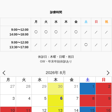
診療時間
月
火
水
木
金
土
日
祝
9:00〜12:00
◯
◯
◯
／
◯
／
／
／
14:00〜18:00
9:00〜12:00
／
／
／
／
／
◯
／
／
13:30〜17:00
休診日：木曜・日曜・祝日
GW・年末年始休診あり
2026年 8月
月
火
水
木
金
土
日
27
28
29
30
31
1
2
3
4
5
7
8
9
6
10
11
12
13
14
15
16